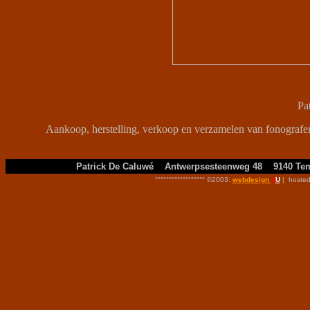
Pa
Aankoop, herstelling, verkoop en verzamelen van fonogra
Patrick De Caluwé Antwerpsesteenweg 48 9140 Tem
°°°°°°°°°°°°°°°°°°
©2003
:
webdesign
4
U
| hosted