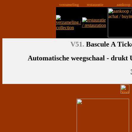
verzameling
restauratie
aankoop
V51.
Bascule A Tick
Automatische weegschaal - drukt U